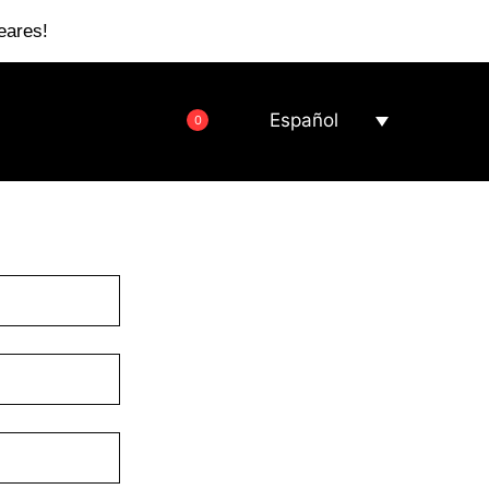
eares!
Español
0