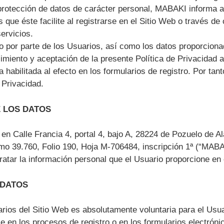
protección de datos de carácter personal, MABAKI informa al
 que éste facilite al registrarse en el Sitio Web o través de
ervicios.
o por parte de los Usuarios, así como los datos proporcionad
cimiento y aceptación de la presente Política de Privacida
la habilitada al efecto en los formularios de registro. Por ta
 Privacidad.
 LOS DATOS
 Calle Francia 4, portal 4, bajo A, 28224 de Pozuelo de A
omo 39.760, Folio 190, Hoja M-706484, inscripción 1ª (“MABAKI
atar la información personal que el Usuario proporcione en e
 DATOS
larios del Sitio Web es absolutamente voluntaria para el Usu
 en los procesos de registro o en los formularios electróni