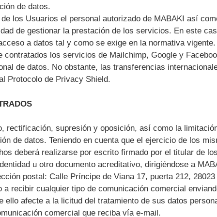
ción de datos.
 de los Usuarios el personal autorizado de MABAKI así com
idad de gestionar la prestación de los servicios. En este ca
acceso a datos tal y como se exige en la normativa vigente.
 contratados los servicios de Mailchimp, Google y Faceboo
onal de datos. No obstante, las transferencias internaciona
l Protocolo de Privacy Shield.
STRADOS
 rectificación, supresión y oposición, así como la limitació
ción de datos. Teniendo en cuenta que el ejercicio de los mi
hos deberá realizarse por escrito firmado por el titular de lo
entidad u otro documento acreditativo, dirigiéndose a MABA
ección postal: Calle Príncipe de Viana 17, puerta 212, 28023
 a recibir cualquier tipo de comunicación comercial envian
 ello afecte a la licitud del tratamiento de sus datos perso
comunicación comercial que reciba vía e-mail.