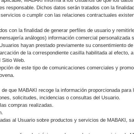
aplicable, MABAKI informa a los Usuarios de que los datos q
es responsable. Dichos datos serán tratados con la finalidad
s servicios o cumplir con las relaciones contractuales exis
s con la finalidad de generar perfiles de usuario y remitirles
mensajería análogos) información comercial personalizada s
 Usuarios hayan prestado previamente su consentimiento d
marcación de la correspondiente casilla habilitada al efecto
l Sitio Web.
cepción de este tipo de comunicaciones comerciales y prom
Novena.
os de que MABAKI recoge la información proporcionada para l
ones, solicitudes, incidencias o consultas del Usuario.
 las compras realizadas.
n.
adas al Usuario sobre productos y servicios de MABAKI, sa